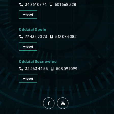
34 361 07 74
501 668 228
więcej
Oddział Opole
77 435 90 73
512 034 082
więcej
Oddział Sosnowiec
32 263 44 55
508 091 099
więcej