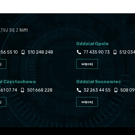
TUJ SIĘ Z NAMI
Oddział Opole
56 55 10
510 248 248
77 435 90 73
512 034
j
więcej
ał Częstochowa
Oddział Sosnowiec
61 07 74
501 668 228
32 263 44 55
508 09
j
więcej