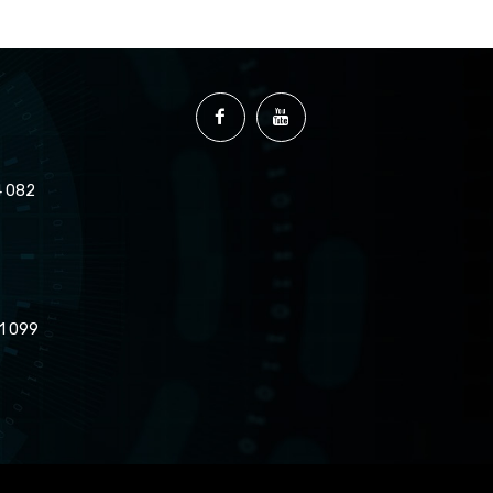
 082
1 099