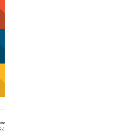
is:
024