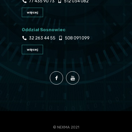
77 435 90 73
512 034 082
więcej
Oddział Sosnowiec
32 263 44 55
508 091 099
więcej
© NEKMA 2021