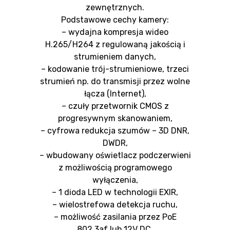
zewnętrznych.
Podstawowe cechy kamery:
– wydajna kompresja wideo
H.265/H264 z regulowaną jakością i
strumieniem danych,
– kodowanie trój-strumieniowe, trzeci
strumień np. do transmisji przez wolne
łącza (Internet),
– czuły przetwornik CMOS z
progresywnym skanowaniem,
– cyfrowa redukcja szumów – 3D DNR,
DWDR,
– wbudowany oświetlacz podczerwieni
z możliwością programowego
wyłączenia,
– 1 dioda LED w technologii EXIR,
– wielostrefowa detekcja ruchu,
– możliwość zasilania przez PoE
802.3af lub 12V DC.