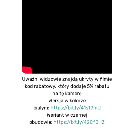
Uważni widzowie znajdą ukryty w filmie
kod rabatowy, który dodaje 5% rabatu
na tę kamerę
Wersja w kolorze
białym:
https://bit.ly/41s19mU
Wariant w czarnej
obudowie:
https://bit.ly/42Cf0HZ