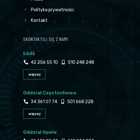
Polityka prywatności
Kontakt
SKONTAKTUJ SIĘ Z NAMI
Łódź
42 256 55 10
510 248 248
więcej
Oddział Częstochowa
34 361 07 74
501 668 228
więcej
Oddział Opole