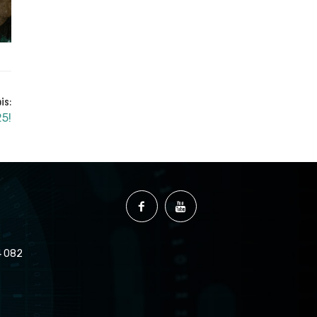
is:
5!
 082