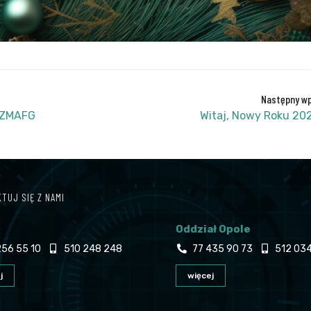
Następny wp
-IZMAFG
Witaj, Nowy Roku 202
TUJ SIĘ Z NAMI
Oddział Opole
56 55 10
510 248 248
77 435 90 73
512 034
j
więcej