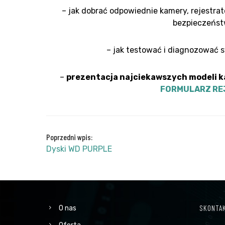
– jak dobrać odpowiednie kamery, rejestrato
bezpieczeńst
– jak testować i diagnozować s
–
prezentacja najciekawszych modeli ka
FORMULARZ RE
Poprzedni wpis:
Dyski WD PURPLE
SKONTAK
O nas