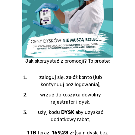
Jak skorzystać z promocji? To proste:
zaloguj się, załóż konto (lub
kontynuuj bez logowania),
wrzuć do koszyka dowolny
rejestrator i dysk,
użyj kodu
DYSK
aby uzyskać
dodatkowy rabat,
1TB
teraz:
169,28
zł (sam dysk, bez