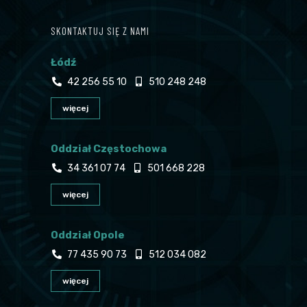
SKONTAKTUJ SIĘ Z NAMI
Łódź
42 256 55 10
510 248 248
więcej
Oddział Częstochowa
34 361 07 74
501 668 228
więcej
Oddział Opole
77 435 90 73
512 034 082
więcej