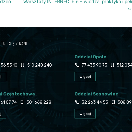
ądzeń
Warsztaty INTERNEC i6.6 – wiedza, praktyka i pe
s
TUJ SIĘ Z NAMI
Oddział Opole
56 55 10
510 248 248
77 435 90 73
512 034
j
więcej
ał Częstochowa
Oddział Sosnowiec
61 07 74
501 668 228
32 263 44 55
508 09
j
więcej