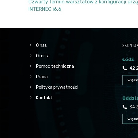
Czwarty termin warsztatów z konfiguracji urz
INTERNEC i6.6
SKONTAK
O nas
Oferta
Łódź
Pomoc techniczna
42 2
Praca
więce
Polityka prywatności
Kontakt
Oddzi
34 3
więce