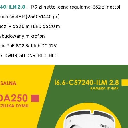
40-ILM 2.8
– 179 zł netto (cena regularna: 352 zł netto)
lczość 4MP (2560×1440 px)
acz IR do 30 m i LED do 20 m
Wbudowany mikrofon
nie PoE 802.3at lub DC 12V
e: DWDR, 3D DNR, BLC, HLC