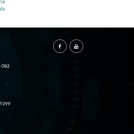
łna
ala
 082
1 099