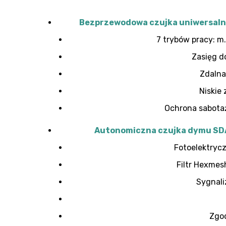
Bezprzewodowa czujka uniwersal
7 trybów pracy: m
Zasięg d
Zdalna
Niskie 
Ochrona sabota
Autonomiczna czujka dymu SD
Fotoelektryc
Filtr Hexmes
Sygnali
Zgo