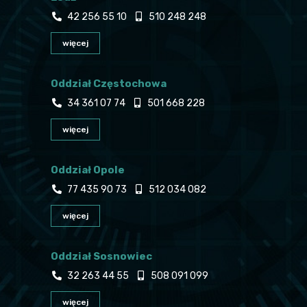
42 256 55 10
510 248 248
więcej
Oddział Częstochowa
34 361 07 74
501 668 228
więcej
Oddział Opole
77 435 90 73
512 034 082
więcej
Oddział Sosnowiec
32 263 44 55
508 091 099
więcej