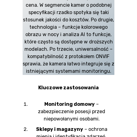
cena. W segmencie kamer o podobnej
specyfikacji rzadko spotyka się taki
stosunek jakości do kosztów. Po drugie,
technologia – funkcje kolorowego
obrazu w nocy i analiza AI to funkcje,
które często są dostępne w droższych
modelach. Po trzecie, uniwersalność –
kompatybilność z protokołem ONVIF
sprawia, że kamera łatwo integruje się z
istniejącymi systemami monitoringu.
Kluczowe zastosowania
Monitoring domowy
–
zabezpieczenie posesji przed
niepowołanymi osobami.
Sklepy i magazyny
– ochrona
mienia i identyfikacja zdarzeń.