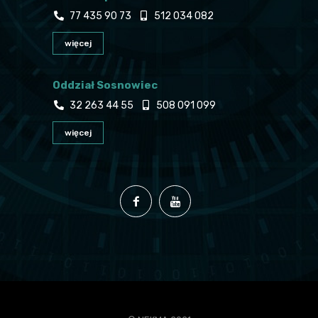
77 435 90 73
512 034 082
więcej
Oddział Sosnowiec
32 263 44 55
508 091 099
więcej