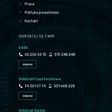
Praca
Polityka prywatności
Kontakt
SKONTAKTUJ SIĘ Z NAMI
Łódź
42 256 55 10
510 248 248
więcej
Oddział Częstochowa
34 361 07 74
501 668 228
więcej
Oddział Opole