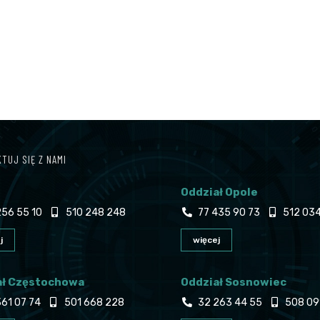
TUJ SIĘ Z NAMI
Oddział Opole
56 55 10
510 248 248
77 435 90 73
512 034
j
więcej
ał Częstochowa
Oddział Sosnowiec
61 07 74
501 668 228
32 263 44 55
508 09