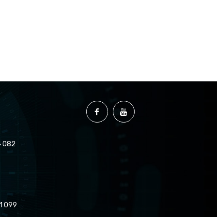
 082
1 099