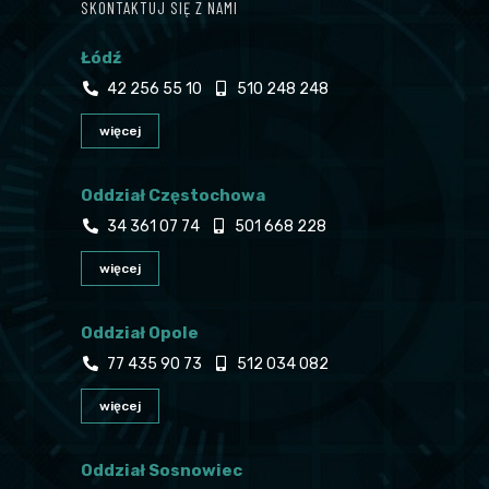
SKONTAKTUJ SIĘ Z NAMI
Łódź
42 256 55 10
510 248 248
więcej
Oddział Częstochowa
34 361 07 74
501 668 228
więcej
Oddział Opole
77 435 90 73
512 034 082
więcej
Oddział Sosnowiec